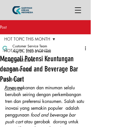
Post
HOT TOPIC THIS MONTH
Customer Service Team
HOT TOPIC THIS MONTH
Aug 21, 2023
2 min read
Menggali Potensi Keuntungan
CART/GEROBAK
dengan Food and Beverage Bar
MERCHANDISE
Push Cart
BARWARE
Pasar makanan dan minuman selalu 
GLORIFIER
berubah seiring dengan perkembangan  
tren dan preferensi konsumen. Salah satu 
inovasi yang semakin populer  adalah 
penggunaan 
food and beverage bar 
push cart
 atau gerobak  dorong untuk 