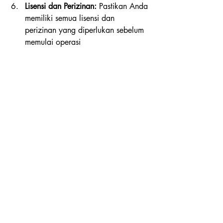
Lisensi dan Perizinan:
 Pastikan Anda 
memiliki semua lisensi dan 
perizinan yang diperlukan sebelum 
memulai operasi
Dalam menghadapi persaingan bisnis 
yang semakin ketat, inovasi seperti 
food 
and beverage bar push cart
  dapat 
menjadi kunci kesuksesan. Dengan 
mobilitas, kreativitas, dan  pengalaman 
pelanggan yang unik, usaha semacam 
ini memiliki potensi besar  untuk 
menghasilkan keuntungan yang 
menggiurkan. Jika Anda memiliki  minat 
dalam dunia kuliner dan ingin meraih 
kesuksesan dengan pendekatan  yang 
segar, pertimbangkanlah untuk memulai 
food and beverage bar push cart
 Anda 
sendiri.
merchandise jakarta
gerobak
gerobak jakarta