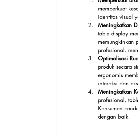
Memperkuat Bra
memperkuat kesa
identitas visual
Meningkatkan Da
table display m
memungkinkan pr
profesional, me
Optimalisasi Rua
produk secara s
ergonomis memb
interaksi dan ek
Meningkatkan K
profesional, tab
Konsumen cender
dengan baik.