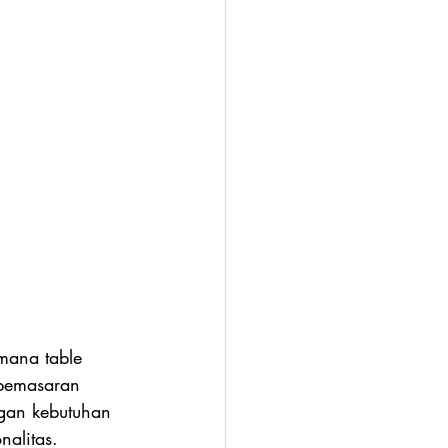
mana table 
 pemasaran 
ngan kebutuhan 
nalitas.