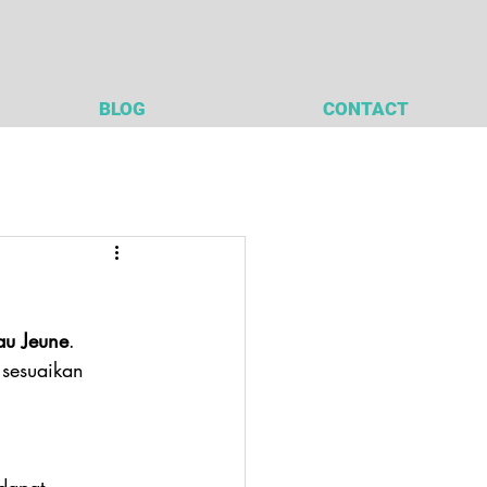
BLOG
CONTACT
au Jeune
. 
 sesuaikan 