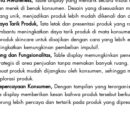
nd Awareness, 
Table display yang menarik secara visual 
n merek di benak konsumen. Desain yang disesuaikan m
 yang unik, menjadikan produk lebih mudah dikenali dan d
ya Tarik Produk, 
Tata letak dan presentasi produk yang r
embantu meningkatkan daya tarik produk di mata konsumen
oduk skincare untuk disajikan dengan cara yang lebih 
ningkatkan kemungkinan pembelian impulsif.
ng dan Fungsionalitas, 
Table display memungkinkan pen
trategis di area penjualan tanpa memakan banyak ruang.
uat produk mudah dijangkau oleh konsumen, sehingga
splorasi produk.
epercayaan Konsumen, 
Dengan tampilan yang terorganis
le display memberikan kesan bahwa produk tersebut berkual
ung lebih percaya dan tertarik pada produk yang dipres