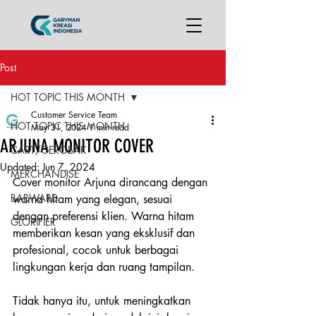
Post
HOT TOPIC THIS MONTH
Customer Service Team
HOT TOPIC THIS MONTH
May 31, 2024
1 min read
ARJUNA MONITOR COVER
CART/GEROBAK
Updated:
Jun 7, 2024
MERCHANDISE
Cover monitor Arjuna dirancang dengan 
BARWARE
warna hitam yang elegan, sesuai 
dengan preferensi klien. Warna hitam 
GLORIFIER
memberikan kesan yang eksklusif dan 
profesional, cocok untuk berbagai 
lingkungan kerja dan ruang tampilan.
Tidak hanya itu, untuk meningkatkan 