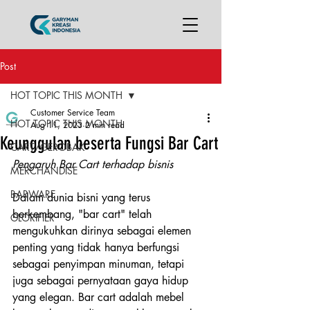
Post
HOT TOPIC THIS MONTH
Customer Service Team
HOT TOPIC THIS MONTH
Aug 11, 2023
2 min read
Keunggulan beserta Fungsi Bar Cart
CART/GEROBAK
Pengaruh Bar Cart terhadap bisnis
MERCHANDISE
BARWARE
Dalam dunia bisni yang terus 
berkembang, "bar cart" telah  
GLORIFIER
mengukuhkan dirinya sebagai elemen 
penting yang tidak hanya berfungsi  
sebagai penyimpan minuman, tetapi 
juga sebagai pernyataan gaya hidup  
yang elegan. Bar cart adalah mebel 