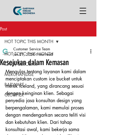
Post
HOT TOPIC THIS MONTH
Customer Service Team
HOT TOPIC THIS MONTH
Jun 21, 2024
1 min read
Kesejukan dalam Kemasan
CART/GEROBAK
Mengulas tentang layanan kami dalam 
MERCHANDISE
menciptakan custom ice bucket untuk 
BARWARE
merek Iceland, yang dirancang sesuai 
dengan keinginan klien. Sebagai 
GLORIFIER
penyedia jasa konsultan design yang 
berpengalaman, kami memulai proses 
dengan mendengarkan secara teliti visi 
dan kebutuhan klien. Dari tahap 
konsultasi awal, kami bekerja sama 