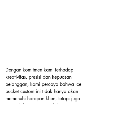
Dengan komitmen kami terhadap 
kreativitas, presisi dan kepuasan 
pelanggan, kami percaya bahwa ice 
bucket custom ini tidak hanya akan 
memenuhi harapan klien, tetapi juga 
menjadi bagian integral dari strategi 
branding yang sukses untuk merek 
Iceland. 